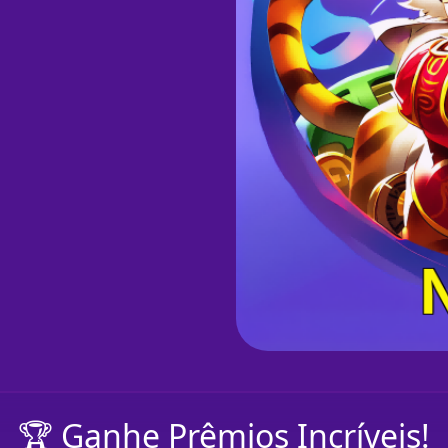
🏆 Ganhe Prêmios Incríveis!