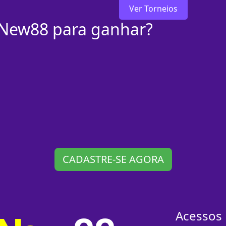
Ver Torneios
a New88 para ganhar?
CADASTRE-SE AGORA
Acessos