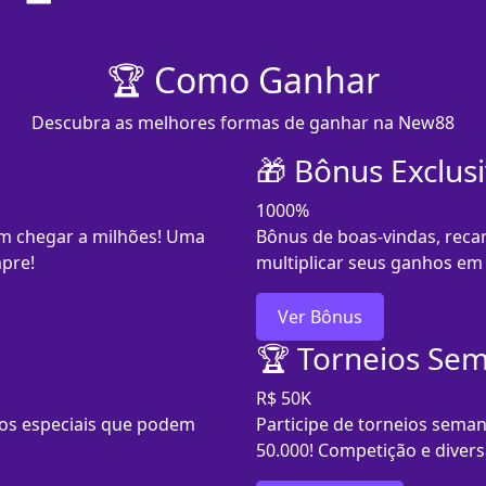
🏆 Como Ganhar
Descubra as melhores formas de ganhar na New88
🎁 Bônus Exclus
1000%
em chegar a milhões! Uma
Bônus de boas-vindas, rec
pre!
multiplicar seus ganhos em
Ver Bônus
🏆 Torneios Se
R$ 50K
sos especiais que podem
Participe de torneios sema
50.000! Competição e divers