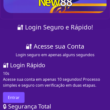
🔐 Login Seguro e Rápido!
🔐 Acesse sua Conta
Login seguro em apenas alguns segundos
🔐 Login Rápido
10s
Acesse sua conta em apenas 10 segundos! Processo
simples e seguro com verificação em duas etapas.
Entrar
🔒 Segurança Total