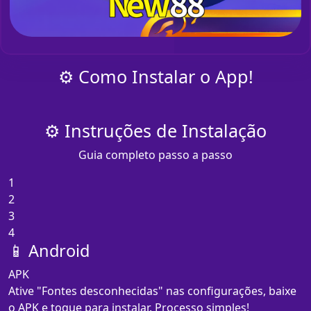
⚙️ Como Instalar o App!
⚙️ Instruções de Instalação
Guia completo passo a passo
1
2
3
4
📱 Android
APK
Ative "Fontes desconhecidas" nas configurações, baixe
o APK e toque para instalar. Processo simples!