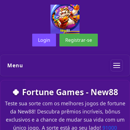
Login
Registrar-se
Menu
🍀 Fortune Games - New88
Teste sua sorte com os melhores jogos de fortune
da New88! Descubra prêmios incríveis, bônus
exclusivos e a chance de mudar sua vida com um
único jogo. A sorte está ao seu lado!
91000