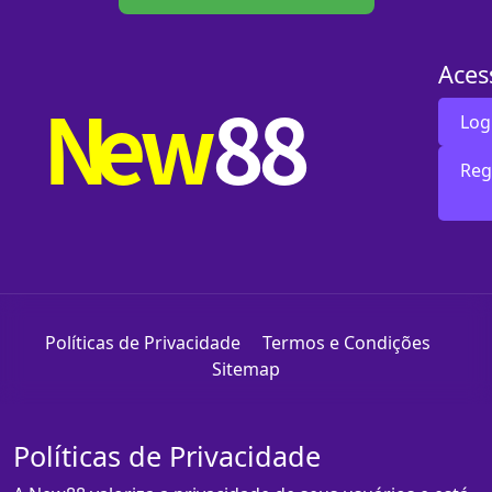
Aces
Log
Reg
Políticas de Privacidade
Termos e Condições
Sitemap
Políticas de Privacidade