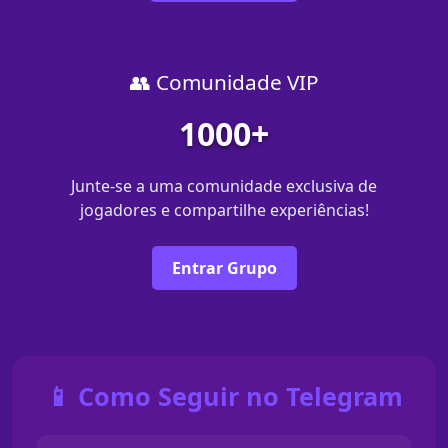
👥 Comunidade VIP
1000+
Junte-se a uma comunidade exclusiva de
jogadores e compartilhe experiências!
Entrar Grupo
📱 Como Seguir no Telegram