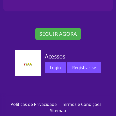
SEGUIR AGORA
Acessos
Login
Registrar-se
Políticas de Privacidade
Termos e Condições
Sitemap