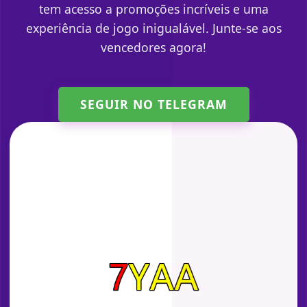
tem acesso a promoções incríveis e uma
experiência de jogo inigualável. Junte-se aos
vencedores agora!
SEGUIR NO TELEGRAM