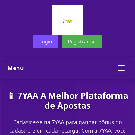
Login
Registrar-se
Menu
📱 7YAA A Melhor Plataforma
de Apostas
Cadastre-se na 7YAA para ganhar bônus no
cadastro e em cada recarga. Com a 7YAA, você