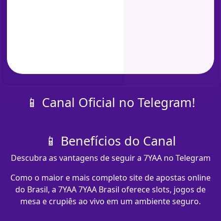
📱 Canal Oficial no Telegram!
📱 Benefícios do Canal
Descubra as vantagens de seguir a 7YAA no Telegram
Como o maior e mais completo site de apostas online
do Brasil, a 7YAA 7YAA Brasil oferece slots, jogos de
mesa e crupiês ao vivo em um ambiente seguro.