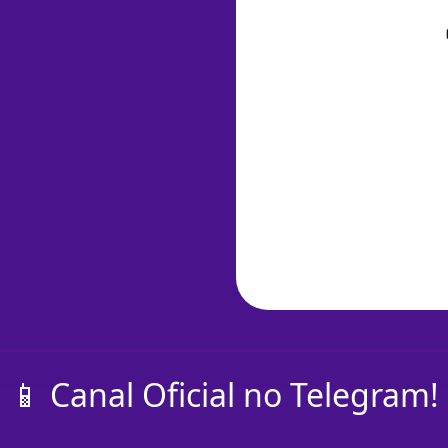
📱 Canal Oficial no Telegram!