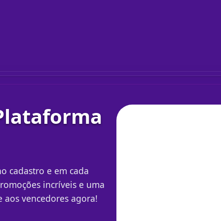
Plataforma
no cadastro e em cada
promoções incríveis e uma
se aos vencedores agora!