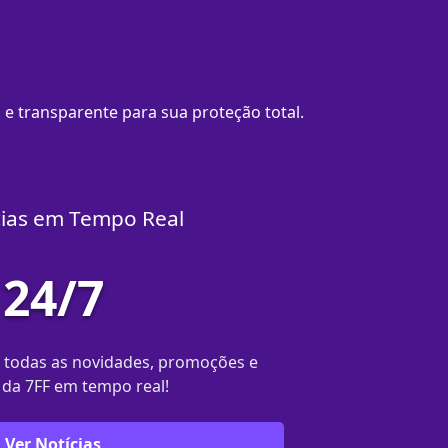
 e transparente para sua proteção total.
cias em Tempo Real
24/7
e todas as novidades, promoções e
 da 7FF em tempo real!
Ver Notícias