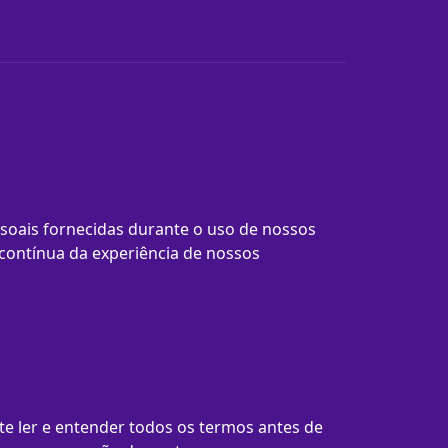
ssoais fornecidas durante o uso de nossos
 contínua da experiência de nossos
e ler e entender todos os termos antes de