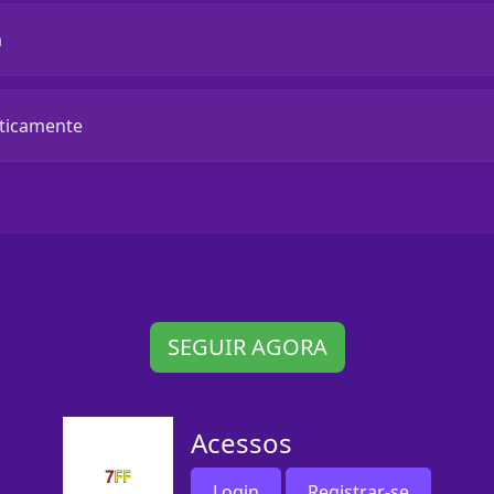
a
aticamente
SEGUIR AGORA
Acessos
Login
Registrar-se