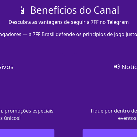
📱 Benefícios do Canal
Descubra as vantagens de seguir a 7FF no Telegram
ogadores — a 7FF Brasil defende os princípios de jogo justo
sivos
📢 Notí
m, promoções especiais
Fique por dentro d
s únicos!
eventos