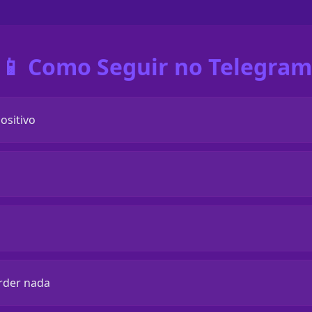
📱 Como Seguir no Telegram
ositivo
erder nada