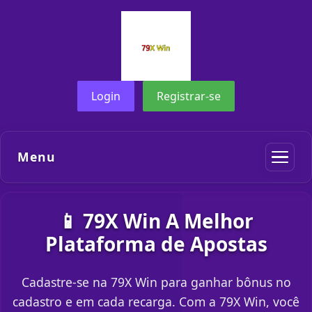
Login
Registrar-se
Menu
📱 79X Win A Melhor
Plataforma de Apostas
Cadastre-se na 79X Win para ganhar bônus no
cadastro e em cada recarga. Com a 79X Win, você