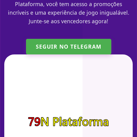
Plataforma, você tem acesso a promoções
incríveis e uma experiência de jogo inigualável.
Junte-se aos vencedores agora!
SEGUIR NO TELEGRAM