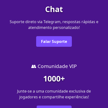
Chat
Suporte direto via Telegram, respostas rápidas e
atendimento personalizado!
Falar Suporte
👥 Comunidade VIP
1000+
Junte-se a uma comunidade exclusiva de
jogadores e compartilhe experiências!