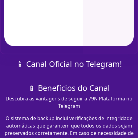
📱 Canal Oficial no Telegram!
📱 Benefícios do Canal
Descubra as vantagens de seguir a 79N Plataforma no
Telegram
O sistema de backup inclui verificações de integridade
automáticas que garantem que todos os dados sejam
preservados corretamente. Em caso de necessidade de