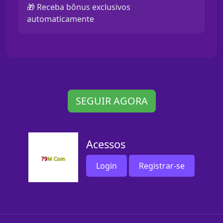
🎁 Receba bônus exclusivos
automaticamente
SEGUIR AGORA
Acessos
Login
Registrar-se