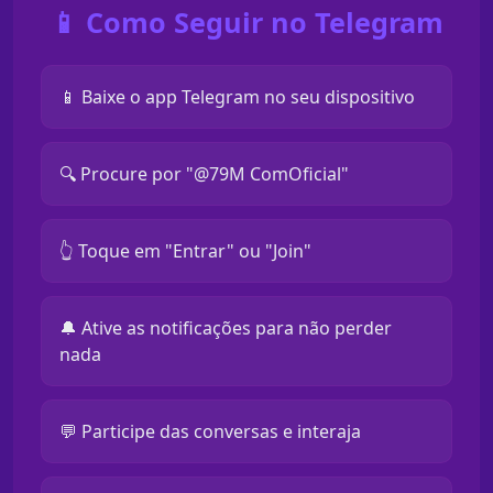
📱 Como Seguir no Telegram
📱 Baixe o app Telegram no seu dispositivo
🔍 Procure por "@79M ComOficial"
👆 Toque em "Entrar" ou "Join"
🔔 Ative as notificações para não perder
nada
💬 Participe das conversas e interaja