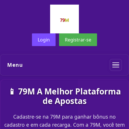
Login
Registrar-se
Menu
📱 79M A Melhor Plataforma
de Apostas
Cadastre-se na 79M para ganhar bônus no
cadastro e em cada recarga. Com a 79M, você tem