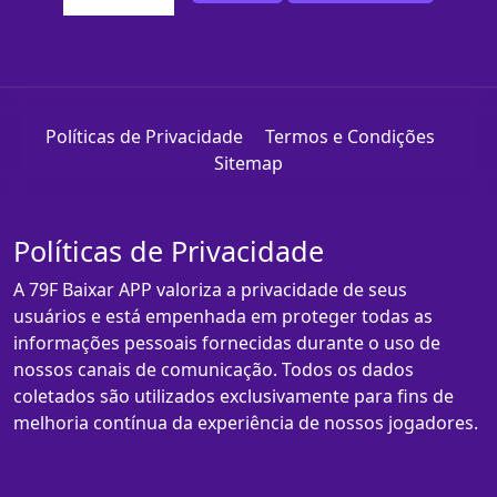
Políticas de Privacidade
Termos e Condições
Sitemap
Políticas de Privacidade
A 79F Baixar APP valoriza a privacidade de seus
usuários e está empenhada em proteger todas as
informações pessoais fornecidas durante o uso de
nossos canais de comunicação. Todos os dados
coletados são utilizados exclusivamente para fins de
melhoria contínua da experiência de nossos jogadores.