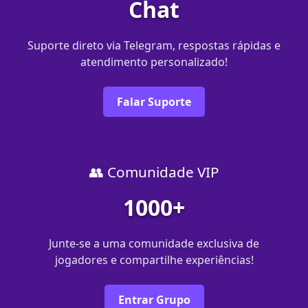
Chat
Suporte direto via Telegram, respostas rápidas e
atendimento personalizado!
Falar Suporte
👥 Comunidade VIP
1000+
Junte-se a uma comunidade exclusiva de
jogadores e compartilhe experiências!
Entrar Grupo