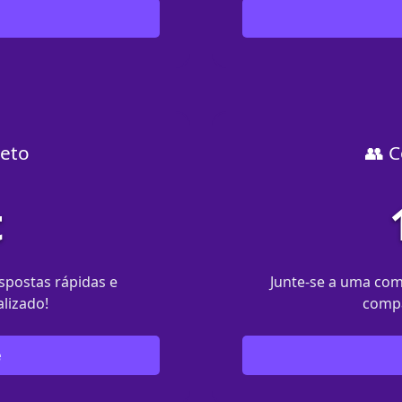
reto
👥 
t
espostas rápidas e
Junte-se a uma com
lizado!
compa
e