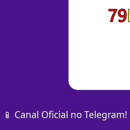
📱 Canal Oficial no Telegram!