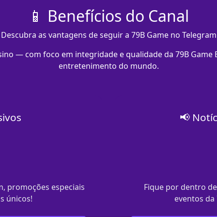
📱 Benefícios do Canal
Descubra as vantagens de seguir a 79B Game no Telegram
ssino — com foco em integridade e qualidade da 79B Game B
entretenimento do mundo.
sivos
📢 Notí
m, promoções especiais
Fique por dentro d
s únicos!
eventos da