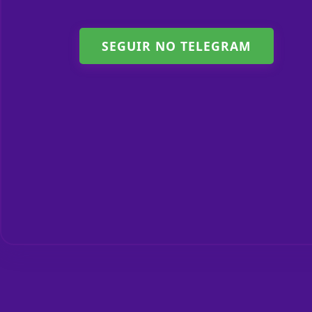
SEGUIR NO TELEGRAM