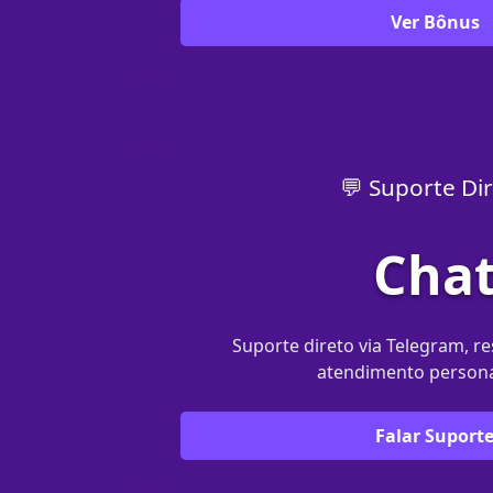
Ver Bônus
💬 Suporte Di
Cha
Suporte direto via Telegram, r
atendimento persona
Falar Suport