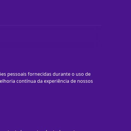
es pessoais fornecidas durante o uso de
elhoria contínua da experiência de nossos