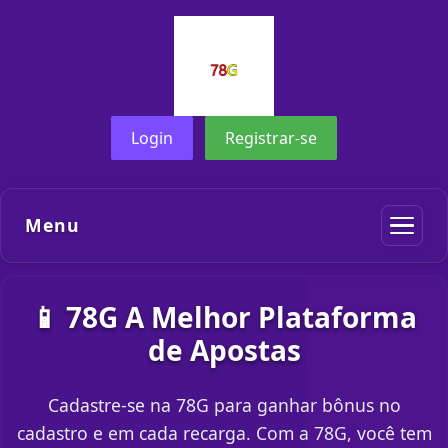
Login
Registrar-se
Menu
📱 78G A Melhor Plataforma
de Apostas
Cadastre-se na 78G para ganhar bônus no
cadastro e em cada recarga. Com a 78G, você tem