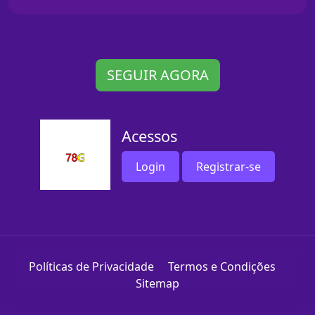
SEGUIR AGORA
Acessos
Login
Registrar-se
Políticas de Privacidade
Termos e Condições
Sitemap