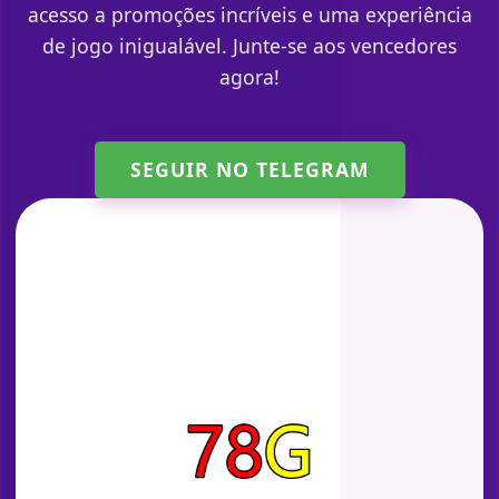
acesso a promoções incríveis e uma experiência
de jogo inigualável. Junte-se aos vencedores
agora!
SEGUIR NO TELEGRAM