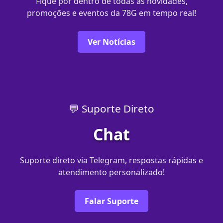
Fique por dentro de todas as novidades,
promoções e eventos da 78G em tempo real!
Ver Notícias
💬 Suporte Direto
Chat
Suporte direto via Telegram, respostas rápidas e
atendimento personalizado!
Falar Suporte