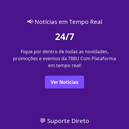
📢 Notícias em Tempo Real
24/7
Fique por dentro de todas as novidades,
promoções e eventos da 788U Com Plataforma
em tempo real!
Ver Notícias
💬 Suporte Direto