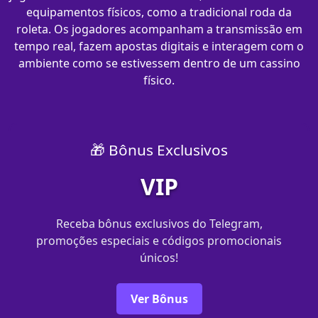
equipamentos físicos, como a tradicional roda da
roleta. Os jogadores acompanham a transmissão em
tempo real, fazem apostas digitais e interagem com o
ambiente como se estivessem dentro de um cassino
físico.
🎁 Bônus Exclusivos
VIP
Receba bônus exclusivos do Telegram,
promoções especiais e códigos promocionais
únicos!
Ver Bônus