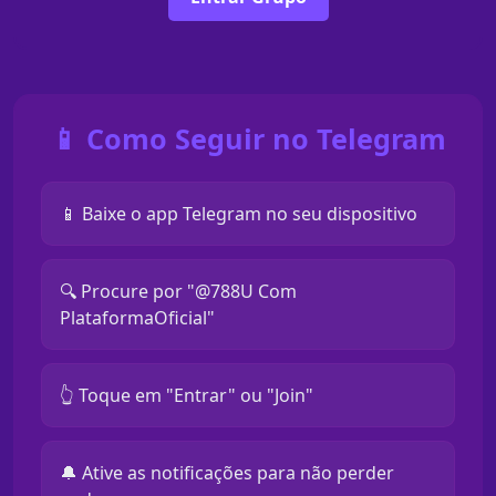
📱 Como Seguir no Telegram
📱 Baixe o app Telegram no seu dispositivo
🔍 Procure por "@788U Com
PlataformaOficial"
👆 Toque em "Entrar" ou "Join"
🔔 Ative as notificações para não perder