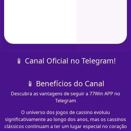
📱 Canal Oficial no Telegram!
📱 Benefícios do Canal
Descubra as vantagens de seguir a 77Win APP no
Telegram
O universo dos jogos de cassino evoluiu
significativamente ao longo dos anos, mas os cassinos
clássicos continuam a ter um lugar especial no coração