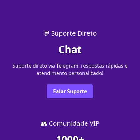
💬 Suporte Direto
Chat
Suporte direto via Telegram, respostas rápidas e
atendimento personalizado!
Falar Suporte
👥 Comunidade VIP
1000+