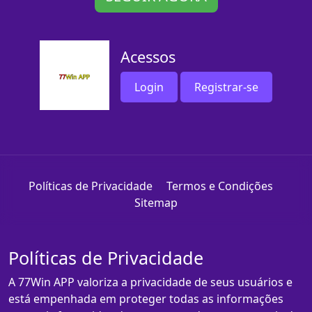
Acessos
Login
Registrar-se
Políticas de Privacidade
Termos e Condições
Sitemap
Políticas de Privacidade
A 77Win APP valoriza a privacidade de seus usuários e
está empenhada em proteger todas as informações