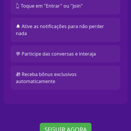
👆 Toque em "Entrar" ou "Join"
🔔 Ative as notificações para não perder
nada
💬 Participe das conversas e interaja
🎁 Receba bônus exclusivos
automaticamente
SEGUIR AGORA