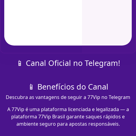
📱 Canal Oficial no Telegram!
📱 Benefícios do Canal
Descubra as vantagens de seguir a 77Vip no Telegram
A 77Vip é uma plataforma licenciada e legalizada — a
plataforma 77Vip Brasil garante saques rápidos e
ambiente seguro para apostas responsáveis.