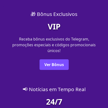
🎁 Bônus Exclusivos
VIP
Receba bônus exclusivos do Telegram,
promoções especiais e códigos promocionais
únicos!
Ver Bônus
📢 Notícias em Tempo Real
24/7