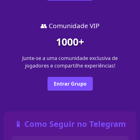
👥 Comunidade VIP
1000+
Junte-se a uma comunidade exclusiva de
jogadores e compartilhe experiências!
Entrar Grupo
📱 Como Seguir no Telegram