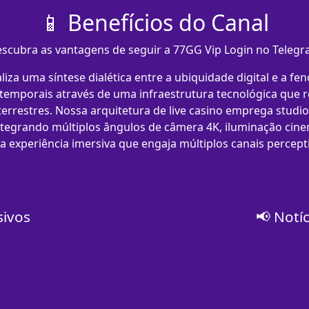
📱 Benefícios do Canal
scubra as vantagens de seguir a 77GG Vip Login no Teleg
iza uma síntese dialética entre a ubiquidade digital e a fen
temporais através de uma infraestrutura tecnológica que re
errestres. Nossa arquitetura de live casino emprega studi
tegrando múltiplos ângulos de câmera 4K, iluminação cine
ma experiência imersiva que engaja múltiplos canais percep
sivos
📢 Notí