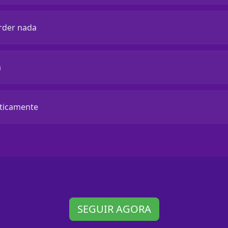
erder nada
a
aticamente
SEGUIR AGORA