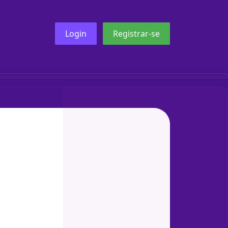
Login
Registrar-se