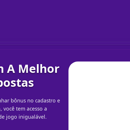
n A Melhor
postas
nhar bônus no cadastro e
, você tem acesso a
e jogo inigualável.