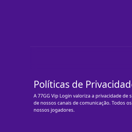
Políticas de Privacida
A 77GG Vip Login valoriza a privacidade de
de nossos canais de comunicação. Todos os 
nossos jogadores.