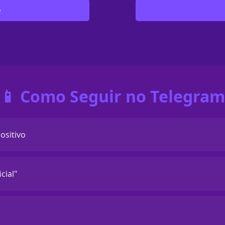
e
📱 Como Seguir no Telegram
ositivo
cial"