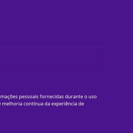
ormações pessoais fornecidas durante o uso
e melhoria contínua da experiência de