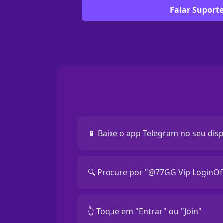
Falar Suport
📱 Baixe o app Telegram no seu disp
🔍 Procure por "@77GG Vip LoginOfi
👆 Toque em "Entrar" ou "Join"