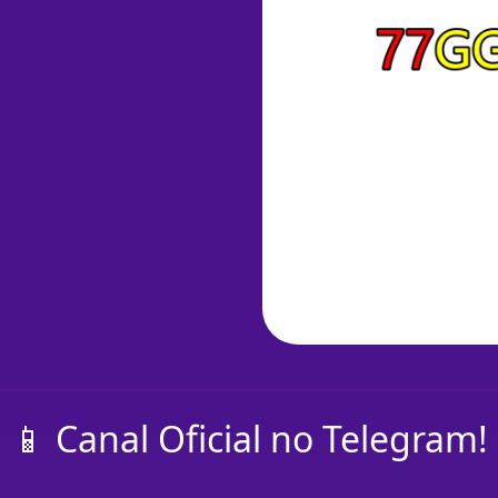
📱 Canal Oficial no Telegram!