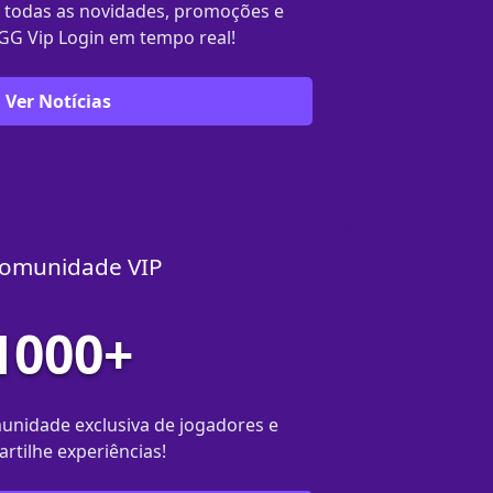
e todas as novidades, promoções e
GG Vip Login em tempo real!
Ver Notícias
Comunidade VIP
1000+
unidade exclusiva de jogadores e
rtilhe experiências!