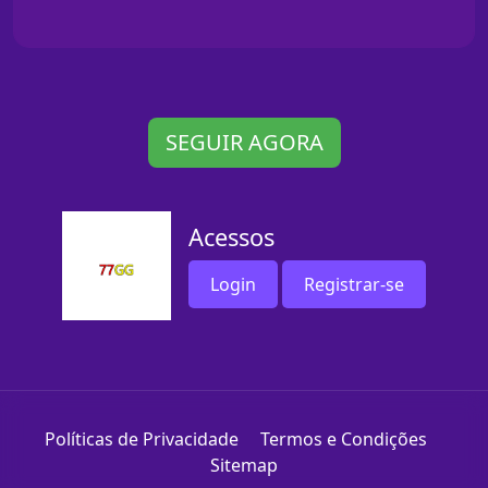
SEGUIR AGORA
Acessos
Login
Registrar-se
Políticas de Privacidade
Termos e Condições
Sitemap