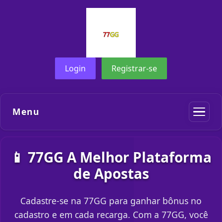
Login
Registrar-se
Menu
📱 77GG A Melhor Plataforma
de Apostas
Cadastre-se na 77GG para ganhar bônus no
cadastro e em cada recarga. Com a 77GG, você