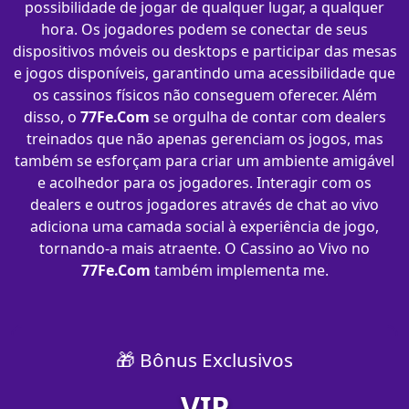
possibilidade de jogar de qualquer lugar, a qualquer
hora. Os jogadores podem se conectar de seus
dispositivos móveis ou desktops e participar das mesas
e jogos disponíveis, garantindo uma acessibilidade que
os cassinos físicos não conseguem oferecer. Além
disso, o
77Fe.Com
se orgulha de contar com dealers
treinados que não apenas gerenciam os jogos, mas
também se esforçam para criar um ambiente amigável
e acolhedor para os jogadores. Interagir com os
dealers e outros jogadores através de chat ao vivo
adiciona uma camada social à experiência de jogo,
tornando-a mais atraente. O Cassino ao Vivo no
77Fe.Com
também implementa me.
🎁 Bônus Exclusivos
VIP