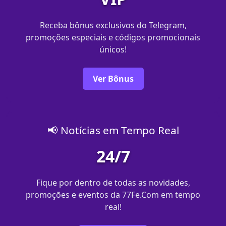
Receba bônus exclusivos do Telegram,
promoções especiais e códigos promocionais
únicos!
Ver Bônus
📢 Notícias em Tempo Real
24/7
Fique por dentro de todas as novidades,
promoções e eventos da 77Fe.Com em tempo
real!