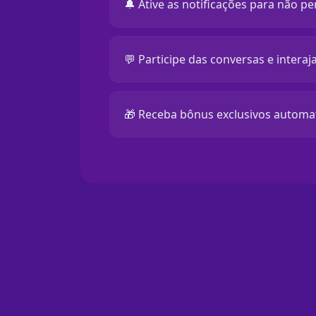
🔔 Ative as notificações para não p
💬 Participe das conversas e interaj
🎁 Receba bônus exclusivos autom