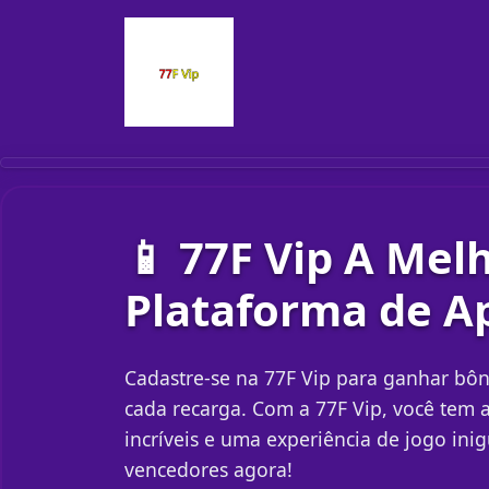
📱 77F Vip A Mel
Plataforma de A
Cadastre-se na 77F Vip para ganhar bô
cada recarga. Com a 77F Vip, você tem
incríveis e uma experiência de jogo inig
vencedores agora!