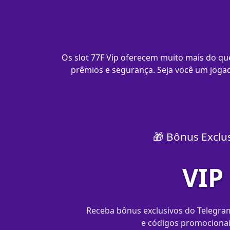
Os slot 77F Vip oferecem muito mais do qu
prêmios e segurança. Seja você um jogado
🎁 Bônus Exclu
VIP
Receba bônus exclusivos do Telegra
e códigos promocionai