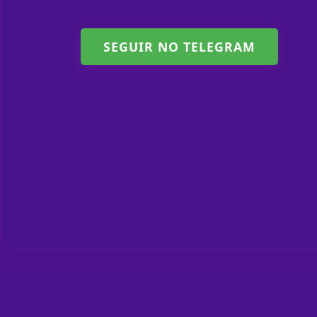
SEGUIR NO TELEGRAM