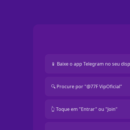
📱 Baixe o app Telegram no seu disp
🔍 Procure por "@77F VipOficial"
👆 Toque em "Entrar" ou "Join"