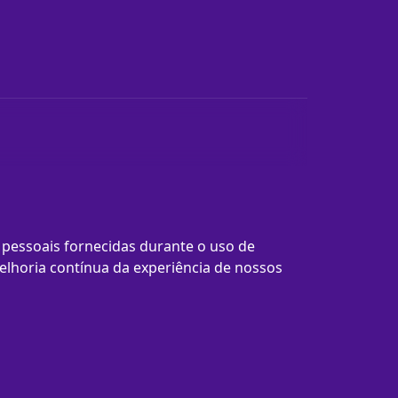
 pessoais fornecidas durante o uso de
elhoria contínua da experiência de nossos