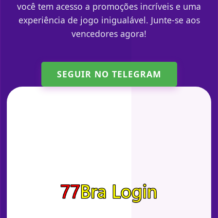
você tem acesso a promoções incríveis e uma
experiência de jogo inigualável. Junte-se aos
vencedores agora!
SEGUIR NO TELEGRAM