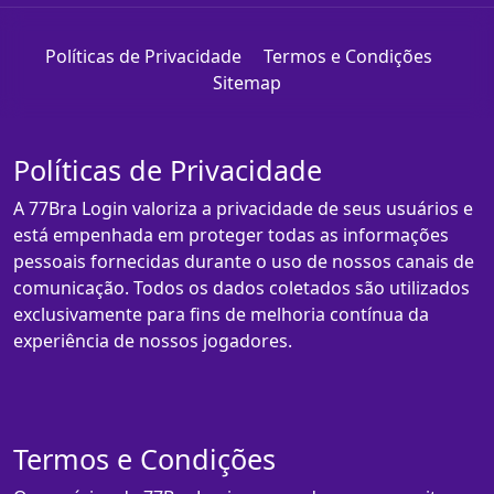
Políticas de Privacidade
Termos e Condições
Sitemap
Políticas de Privacidade
A 77Bra Login valoriza a privacidade de seus usuários e
está empenhada em proteger todas as informações
pessoais fornecidas durante o uso de nossos canais de
comunicação. Todos os dados coletados são utilizados
exclusivamente para fins de melhoria contínua da
experiência de nossos jogadores.
Termos e Condições