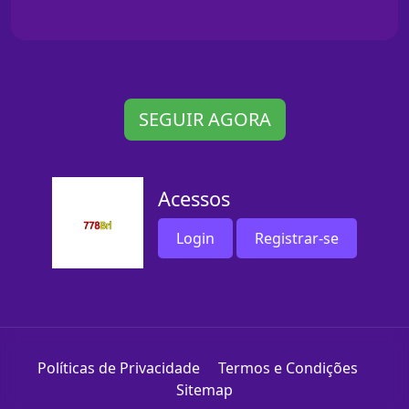
SEGUIR AGORA
Acessos
Login
Registrar-se
Políticas de Privacidade
Termos e Condições
Sitemap