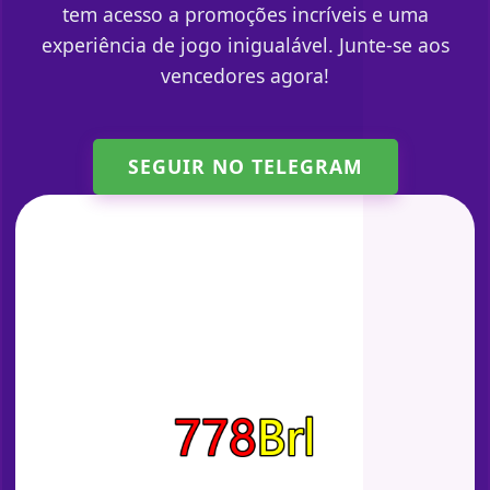
tem acesso a promoções incríveis e uma
experiência de jogo inigualável. Junte-se aos
vencedores agora!
SEGUIR NO TELEGRAM