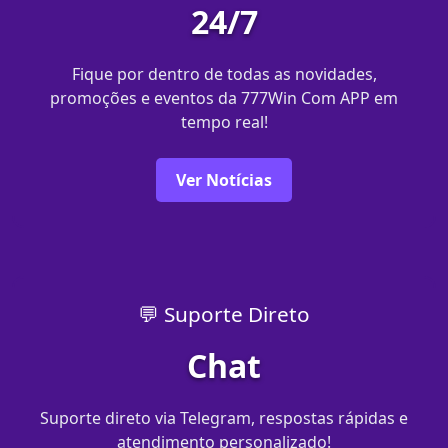
24/7
Fique por dentro de todas as novidades,
promoções e eventos da 777Win Com APP em
tempo real!
Ver Notícias
💬 Suporte Direto
Chat
Suporte direto via Telegram, respostas rápidas e
atendimento personalizado!