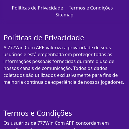
Políticas de Privacidade
Termos e Condições
Sitemap
Políticas de Privacidade
A 777Win Com APP valoriza a privacidade de seus
usuários e está empenhada em proteger todas as
informações pessoais fornecidas durante o uso de
nossos canais de comunicação. Todos os dados
coletados são utilizados exclusivamente para fins de
melhoria contínua da experiência de nossos jogadores.
Termos e Condições
Os usuários da 777Win Com APP concordam em