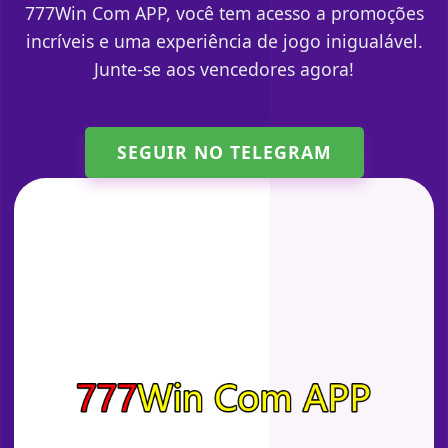
777Win Com APP, você tem acesso a promoções
incríveis e uma experiência de jogo inigualável.
Junte-se aos vencedores agora!
SEGUIR NO TELEGRAM