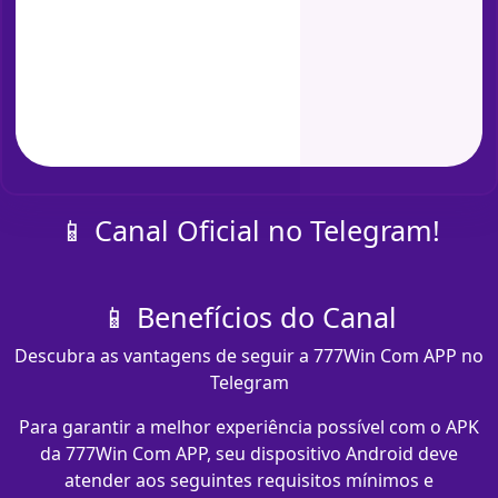
📱 Canal Oficial no Telegram!
📱 Benefícios do Canal
Descubra as vantagens de seguir a 777Win Com APP no
Telegram
Para garantir a melhor experiência possível com o APK
da 777Win Com APP, seu dispositivo Android deve
atender aos seguintes requisitos mínimos e