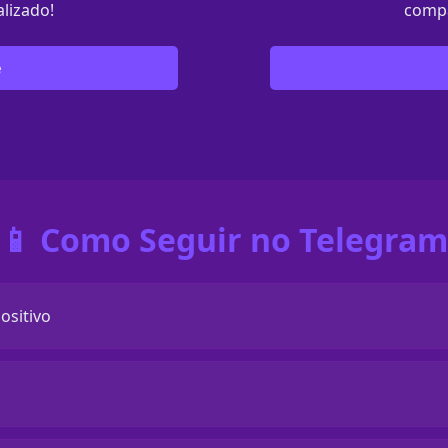
lizado!
compa
e
📱 Como Seguir no Telegram
ositivo