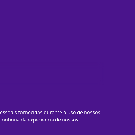
essoais fornecidas durante o uso de nossos
 contínua da experiência de nossos