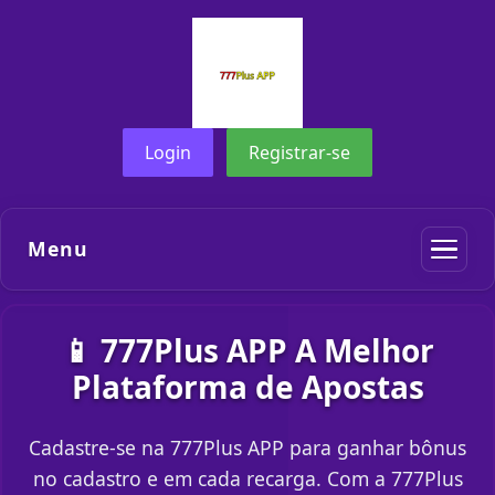
Login
Registrar-se
Menu
📱 777Plus APP A Melhor
Plataforma de Apostas
Cadastre-se na 777Plus APP para ganhar bônus
no cadastro e em cada recarga. Com a 777Plus