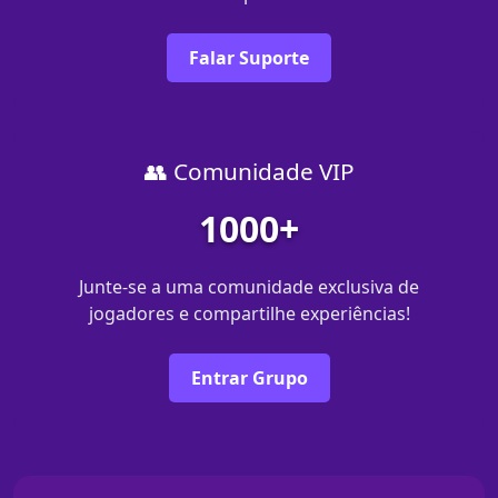
Falar Suporte
👥 Comunidade VIP
1000+
Junte-se a uma comunidade exclusiva de
jogadores e compartilhe experiências!
Entrar Grupo