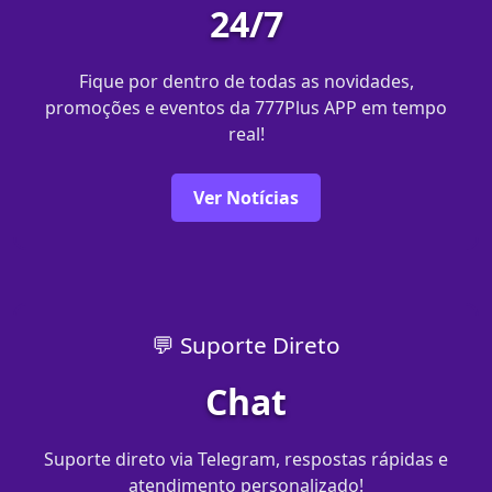
24/7
Fique por dentro de todas as novidades,
promoções e eventos da 777Plus APP em tempo
real!
Ver Notícias
💬 Suporte Direto
Chat
Suporte direto via Telegram, respostas rápidas e
atendimento personalizado!