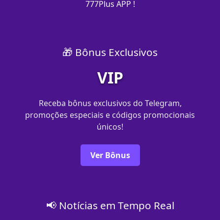
777Plus APP !
🎁 Bônus Exclusivos
VIP
Receba bônus exclusivos do Telegram,
promoções especiais e códigos promocionais
únicos!
Ver Bônus
📢 Notícias em Tempo Real