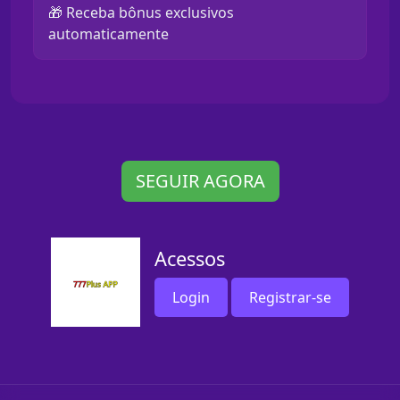
🎁 Receba bônus exclusivos
automaticamente
SEGUIR AGORA
Acessos
Login
Registrar-se