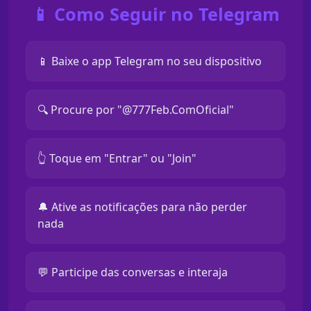
📱 Como Seguir no Telegram
📱 Baixe o app Telegram no seu dispositivo
🔍 Procure por "@777Feb.ComOficial"
👆 Toque em "Entrar" ou "Join"
🔔 Ative as notificações para não perder
nada
💬 Participe das conversas e interaja