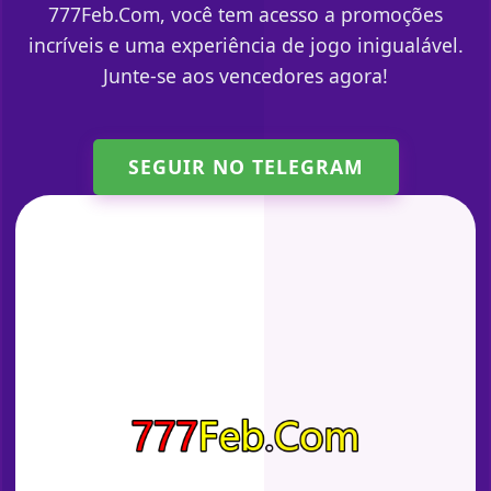
777Feb.Com, você tem acesso a promoções
incríveis e uma experiência de jogo inigualável.
Junte-se aos vencedores agora!
SEGUIR NO TELEGRAM