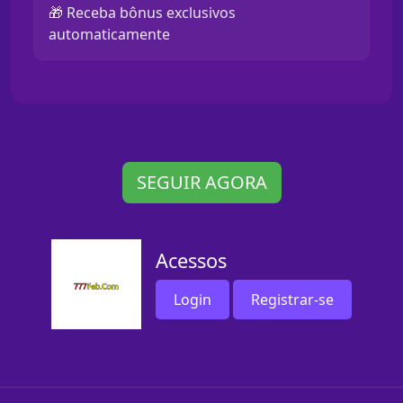
🎁 Receba bônus exclusivos
automaticamente
SEGUIR AGORA
Acessos
Login
Registrar-se