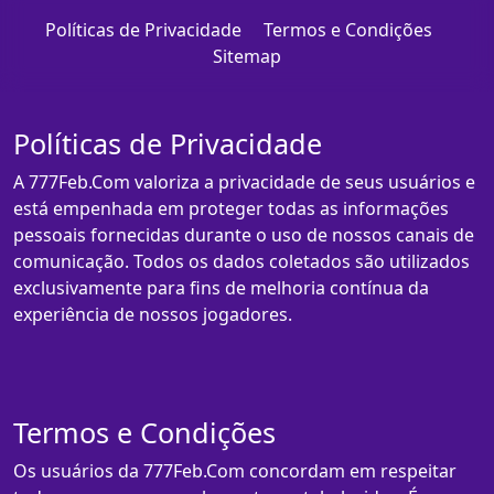
Políticas de Privacidade
Termos e Condições
Sitemap
Políticas de Privacidade
A 777Feb.Com valoriza a privacidade de seus usuários e
está empenhada em proteger todas as informações
pessoais fornecidas durante o uso de nossos canais de
comunicação. Todos os dados coletados são utilizados
exclusivamente para fins de melhoria contínua da
experiência de nossos jogadores.
Termos e Condições
Os usuários da 777Feb.Com concordam em respeitar