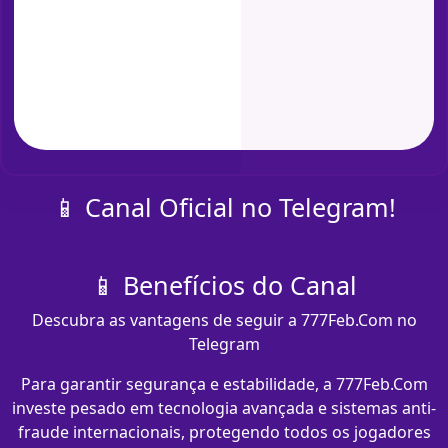
📱 Canal Oficial no Telegram!
📱 Benefícios do Canal
Descubra as vantagens de seguir a 777Feb.Com no
Telegram
Para garantir segurança e estabilidade, a 777Feb.Com
investe pesado em tecnologia avançada e sistemas anti-
fraude internacionais, protegendo todos os jogadores