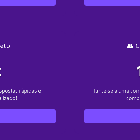
reto
👥 
t
espostas rápidas e
Junte-se a uma com
lizado!
compa
e