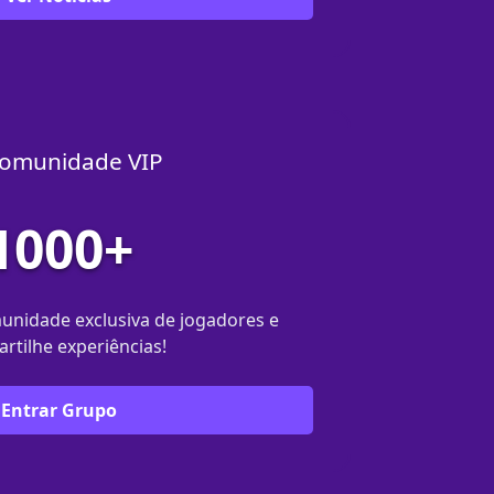
Comunidade VIP
1000+
unidade exclusiva de jogadores e
rtilhe experiências!
Entrar Grupo