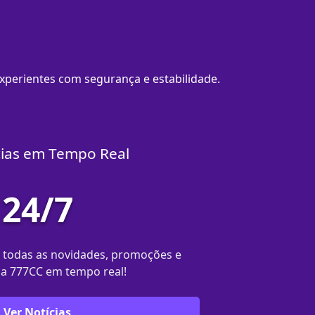
xperientes com segurança e estabilidade.
cias em Tempo Real
24/7
e todas as novidades, promoções e
a 777CC em tempo real!
Ver Notícias