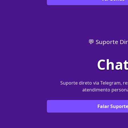
💬 Suporte Di
Cha
Suporte direto via Telegram, r
atendimento persona
Falar Suport