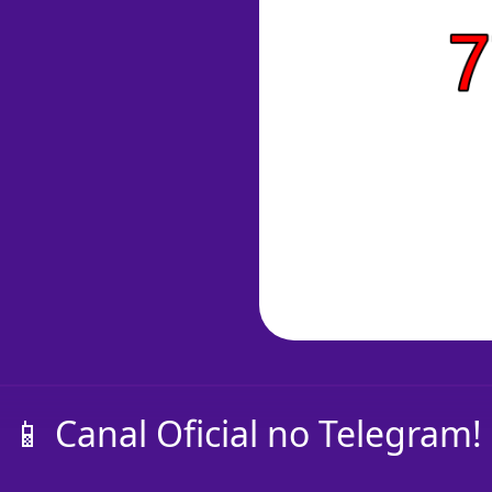
📱 Canal Oficial no Telegram!