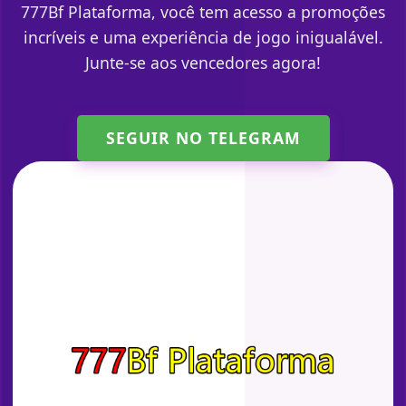
777Bf Plataforma, você tem acesso a promoções
incríveis e uma experiência de jogo inigualável.
Junte-se aos vencedores agora!
SEGUIR NO TELEGRAM