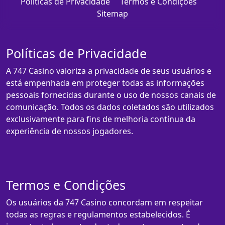
Políticas de Privacidade
Termos e Condições
Sitemap
Políticas de Privacidade
A 747 Casino valoriza a privacidade de seus usuários e
está empenhada em proteger todas as informações
pessoais fornecidas durante o uso de nossos canais de
comunicação. Todos os dados coletados são utilizados
exclusivamente para fins de melhoria contínua da
experiência de nossos jogadores.
Termos e Condições
Os usuários da 747 Casino concordam em respeitar
todas as regras e regulamentos estabelecidos. É