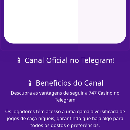
📱 Canal Oficial no Telegram!
📱 Benefícios do Canal
Descubra as vantagens de seguir a 747 Casino no
Telegram
Os jogadores têm acesso a uma gama diversificada de
jogos de caça-níqueis, garantindo que haja algo para
todos os gostos e preferências.