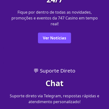
Fique por dentro de todas as novidades,
promoções e eventos da 747 Casino em tempo
real!
Ver Notícias
💬 Suporte Direto
Chat
Suporte direto via Telegram, respostas rápidas e
atendimento personalizado!