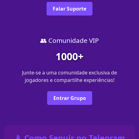
Falar Suporte
👥 Comunidade VIP
1000+
Junte-se a uma comunidade exclusiva de
jogadores e compartilhe experiências!
Entrar Grupo
📱 Como Seguir no Telegram