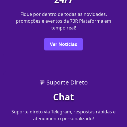
Fique por dentro de todas as novidades,
promoções e eventos da 73R Plataforma em
tempo real!
Ver Notícias
💬 Suporte Direto
Chat
Suporte direto via Telegram, respostas rápidas e
atendimento personalizado!