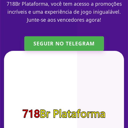
718Br Plataforma, você tem acesso a promoções
incríveis e uma experiência de jogo inigualável.
Junte-se aos vencedores agora!
SEGUIR NO TELEGRAM