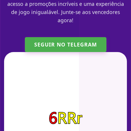
acesso a promoções incríveis e uma experiência
de jogo inigualável. Junte-se aos vencedores
agora!
SEGUIR NO TELEGRAM