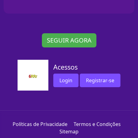
SEGUIR AGORA
Acessos
Login
Registrar-se
Políticas de Privacidade
Termos e Condições
Sitemap