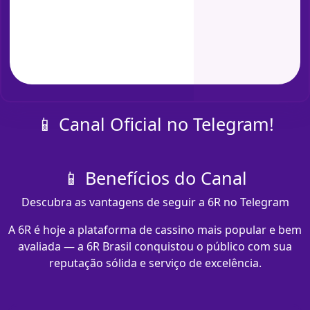
📱 Canal Oficial no Telegram!
📱 Benefícios do Canal
Descubra as vantagens de seguir a 6R no Telegram
A 6R é hoje a plataforma de cassino mais popular e bem
avaliada — a 6R Brasil conquistou o público com sua
reputação sólida e serviço de excelência.