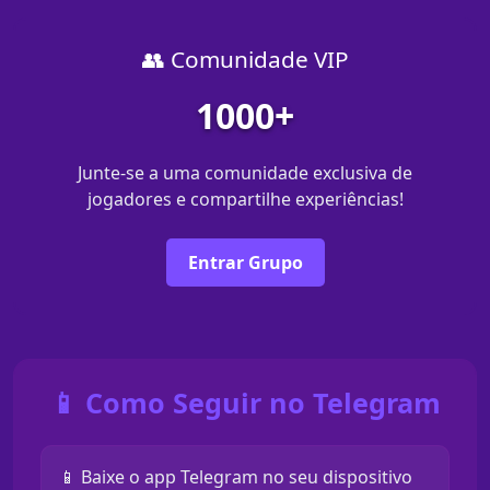
👥 Comunidade VIP
1000+
Junte-se a uma comunidade exclusiva de
jogadores e compartilhe experiências!
Entrar Grupo
📱 Como Seguir no Telegram
📱 Baixe o app Telegram no seu dispositivo