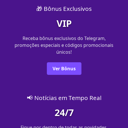
🎁 Bônus Exclusivos
VIP
Receba bônus exclusivos do Telegram,
promoções especiais e códigos promocionais
únicos!
Ver Bônus
📢 Notícias em Tempo Real
24/7
Fique por dentro de todas as novidades,