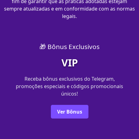
fim de garantir que as práticas adotadas estejam
sempre atualizadas e em conformidade com as normas
legais.
🎁 Bônus Exclusivos
VIP
Receba bônus exclusivos do Telegram,
promoções especiais e códigos promocionais
únicos!
Ver Bônus