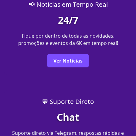
📢 Notícias em Tempo Real
24/7
Fique por dentro de todas as novidades,
promoções e eventos da 6K em tempo real!
Ver Notícias
💬 Suporte Direto
Chat
Suporte direto via Telegram, respostas rápidas e