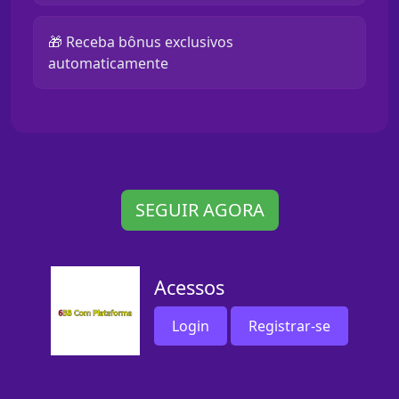
🎁 Receba bônus exclusivos
automaticamente
SEGUIR AGORA
Acessos
Login
Registrar-se