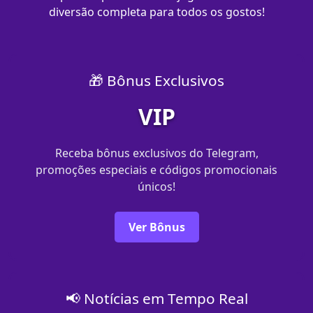
diversão completa para todos os gostos!
🎁 Bônus Exclusivos
VIP
Receba bônus exclusivos do Telegram,
promoções especiais e códigos promocionais
únicos!
Ver Bônus
📢 Notícias em Tempo Real