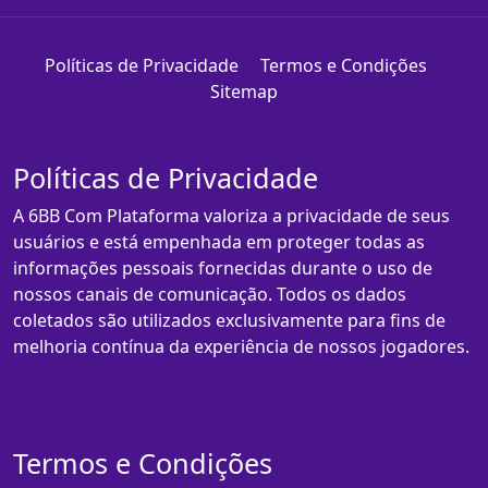
Políticas de Privacidade
Termos e Condições
Sitemap
Políticas de Privacidade
A 6BB Com Plataforma valoriza a privacidade de seus
usuários e está empenhada em proteger todas as
informações pessoais fornecidas durante o uso de
nossos canais de comunicação. Todos os dados
coletados são utilizados exclusivamente para fins de
melhoria contínua da experiência de nossos jogadores.
Termos e Condições