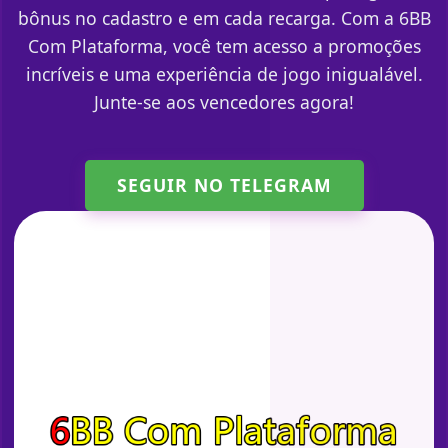
bônus no cadastro e em cada recarga. Com a 6BB
Com Plataforma, você tem acesso a promoções
incríveis e uma experiência de jogo inigualável.
Junte-se aos vencedores agora!
SEGUIR NO TELEGRAM