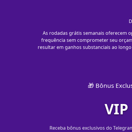
D
As rodadas grátis semanais oferecem o
frequência sem comprometer seu orçamen
resultar em ganhos substanciais ao longo 
🎁 Bônus Exclu
VIP
Receba bônus exclusivos do Telegra