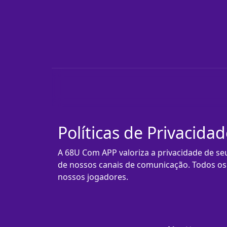
Políticas de Privacida
A 68U Com APP valoriza a privacidade de s
de nossos canais de comunicação. Todos os 
nossos jogadores.