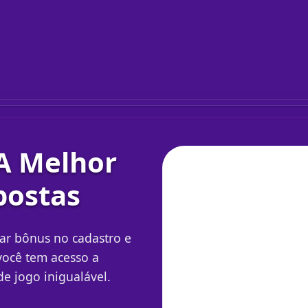
A Melhor
postas
ar bônus no cadastro e
ocê tem acesso a
e jogo inigualável.