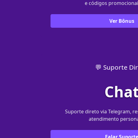
e códigos promocionai
Ver Bônus
💬 Suporte Di
Cha
Suporte direto via Telegram, r
atendimento persona
Falar Suport