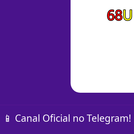
📱 Canal Oficial no Telegram!