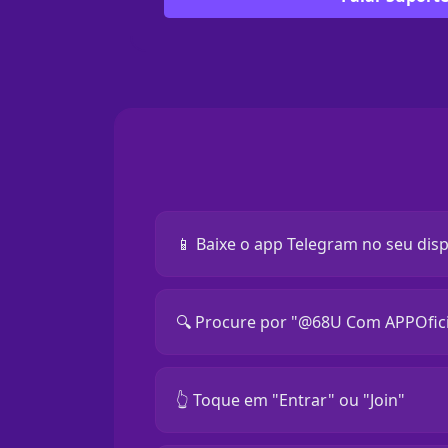
📱 Baixe o app Telegram no seu disp
🔍 Procure por "@68U Com APPOfici
👆 Toque em "Entrar" ou "Join"