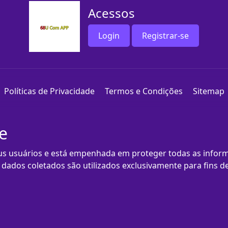
Acessos
Login
Registrar-se
Políticas de Privacidade
Termos e Condições
Sitemap
de
eus usuários e está empenhada em proteger todas as infor
dados coletados são utilizados exclusivamente para fins d