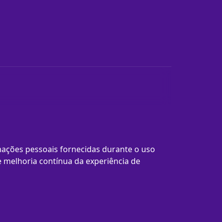
mações pessoais fornecidas durante o uso
e melhoria contínua da experiência de