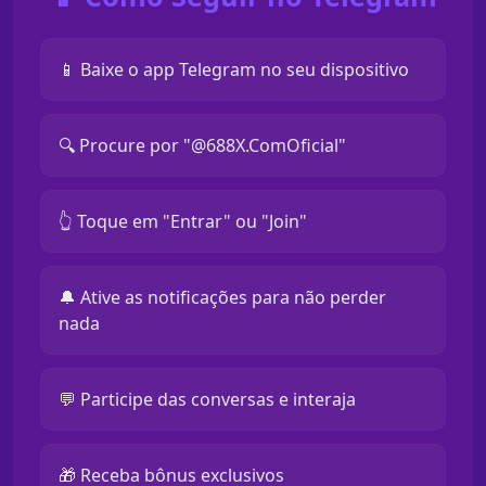
📱 Baixe o app Telegram no seu dispositivo
🔍 Procure por "@688X.ComOficial"
👆 Toque em "Entrar" ou "Join"
🔔 Ative as notificações para não perder
nada
💬 Participe das conversas e interaja
🎁 Receba bônus exclusivos