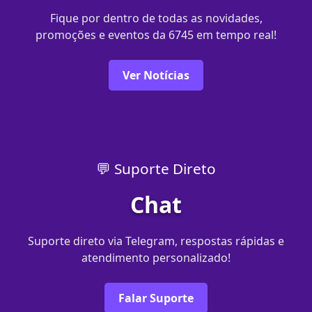
Fique por dentro de todas as novidades,
promoções e eventos da 6745 em tempo real!
Ver Notícias
💬 Suporte Direto
Chat
Suporte direto via Telegram, respostas rápidas e
atendimento personalizado!
Falar Suporte