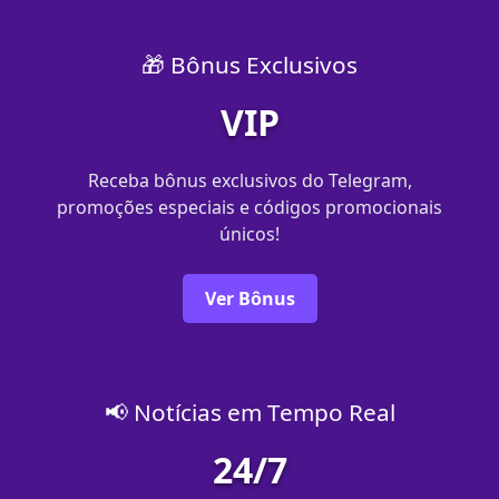
🎁 Bônus Exclusivos
VIP
Receba bônus exclusivos do Telegram,
promoções especiais e códigos promocionais
únicos!
Ver Bônus
📢 Notícias em Tempo Real
24/7