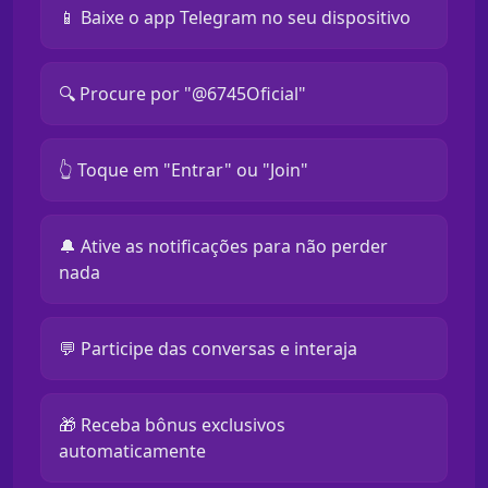
📱 Baixe o app Telegram no seu dispositivo
🔍 Procure por "@6745Oficial"
👆 Toque em "Entrar" ou "Join"
🔔 Ative as notificações para não perder
nada
💬 Participe das conversas e interaja
🎁 Receba bônus exclusivos
automaticamente