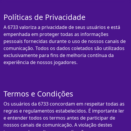
Políticas de Privacidade
A 6733 valoriza a privacidade de seus usuários e está
empenhada em proteger todas as informações
pessoais fornecidas durante o uso de nossos canais de
comunicação. Todos os dados coletados são utilizados
exclusivamente para fins de melhoria contínua da
experiência de nossos jogadores.
Termos e Condições
Os usuários da 6733 concordam em respeitar todas as
regras e regulamentos estabelecidos. É importante ler
e entender todos os termos antes de participar de
nossos canais de comunicação. A violação destes