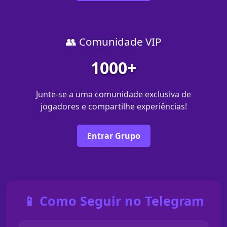
👥 Comunidade VIP
1000+
Junte-se a uma comunidade exclusiva de
jogadores e compartilhe experiências!
Entrar Grupo
📱 Como Seguir no Telegram