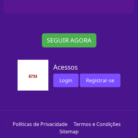
SEGUIR AGORA
Acessos
Login
Registrar-se
Políticas de Privacidade
Termos e Condições
Sitemap