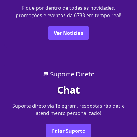
Fique por dentro de todas as novidades,
promoções e eventos da 6733 em tempo real!
Ver Notícias
💬 Suporte Direto
Chat
Suporte direto via Telegram, respostas rápidas e
atendimento personalizado!
Falar Suporte