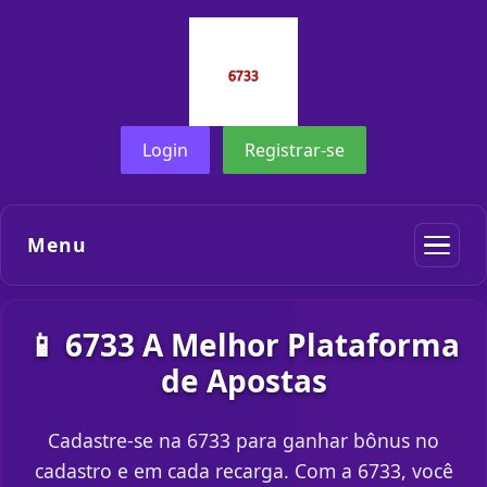
Login
Registrar-se
Menu
📱 6733 A Melhor Plataforma
de Apostas
Cadastre-se na 6733 para ganhar bônus no
cadastro e em cada recarga. Com a 6733, você