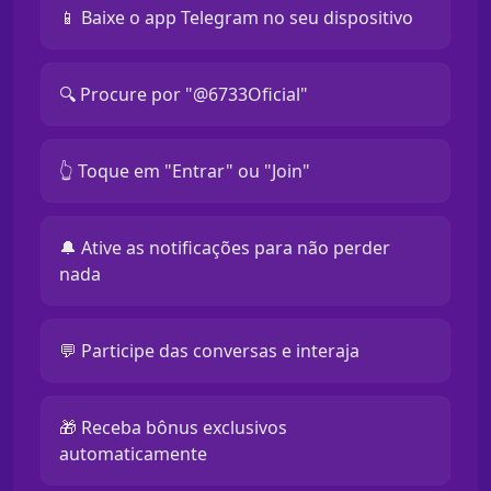
📱 Baixe o app Telegram no seu dispositivo
🔍 Procure por "@6733Oficial"
👆 Toque em "Entrar" ou "Join"
🔔 Ative as notificações para não perder
nada
💬 Participe das conversas e interaja
🎁 Receba bônus exclusivos
automaticamente