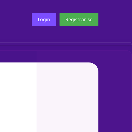
Login
Registrar-se