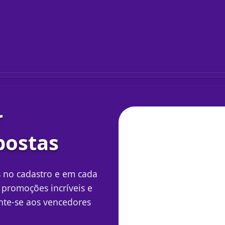
r
postas
 no cadastro e em cada
 promoções incríveis e
unte-se aos vencedores