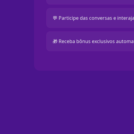
💬 Participe das conversas e interaj
🎁 Receba bônus exclusivos autom