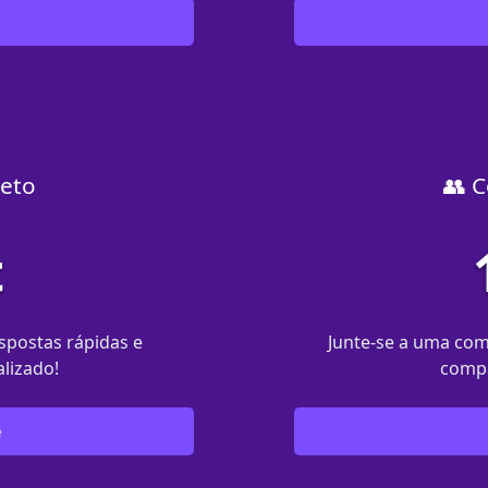
reto
👥 
t
espostas rápidas e
Junte-se a uma com
lizado!
compa
e