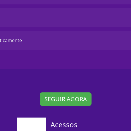
a
aticamente
SEGUIR AGORA
Acessos