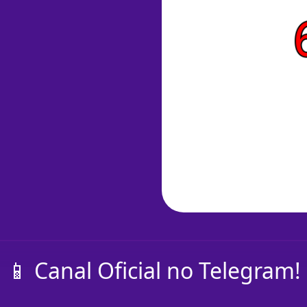
📱 Canal Oficial no Telegram!