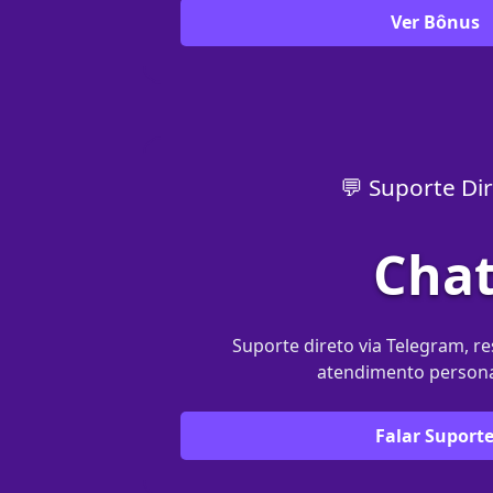
Ver Bônus
💬 Suporte Di
Cha
Suporte direto via Telegram, r
atendimento persona
Falar Suport