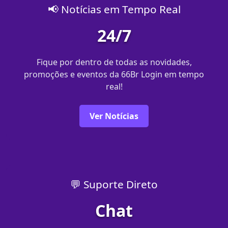
📢 Notícias em Tempo Real
24/7
Fique por dentro de todas as novidades,
promoções e eventos da 66Br Login em tempo
real!
Ver Notícias
💬 Suporte Direto
Chat