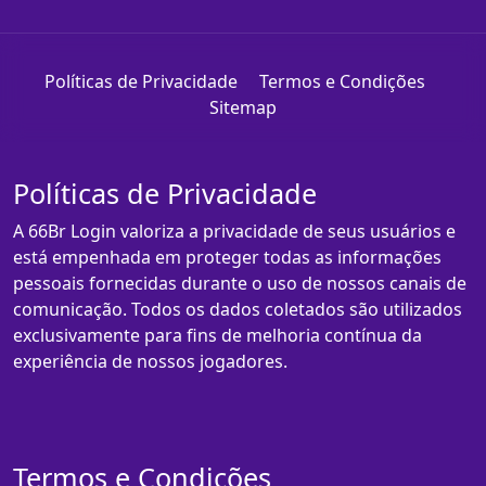
Políticas de Privacidade
Termos e Condições
Sitemap
Políticas de Privacidade
A 66Br Login valoriza a privacidade de seus usuários e
está empenhada em proteger todas as informações
pessoais fornecidas durante o uso de nossos canais de
comunicação. Todos os dados coletados são utilizados
exclusivamente para fins de melhoria contínua da
experiência de nossos jogadores.
Termos e Condições