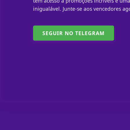
tem acesso a promoções incríveis e uma
inigualável. Junte-se aos vencedores ag
SEGUIR NO TELEGRAM