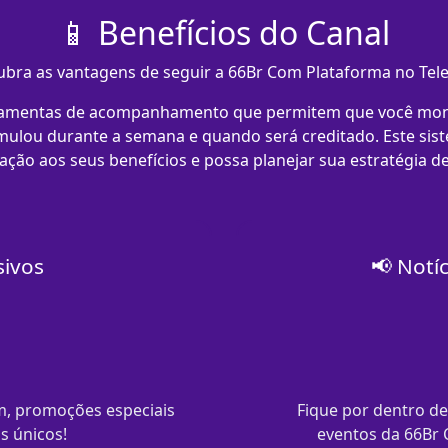
📱 Benefícios do Canal
bra as vantagens de seguir a 66Br Com Plataforma no Te
erramentas de acompanhamento que permitem que você moni
ulou durante a semana e quando será creditado. Este sis
lação aos seus benefícios e possa planejar sua estratégia 
sivos
📢 Notí
m, promoções especiais
Fique por dentro d
s únicos!
eventos da 66Br 