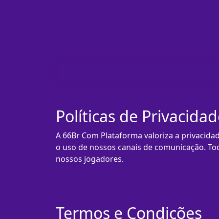
Políticas de Privacida
A 66Br Com Plataforma valoriza a privacid
o uso de nossos canais de comunicação. Tod
nossos jogadores.
Termos e Condições