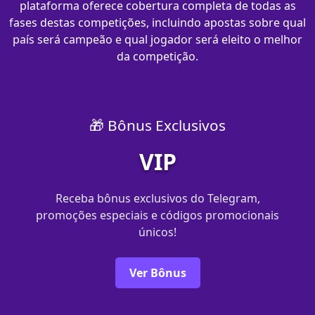
plataforma oferece cobertura completa de todas as
fases destas competições, incluindo apostas sobre qual
país será campeão e qual jogador será eleito o melhor
da competição.
🎁 Bônus Exclusivos
VIP
Receba bônus exclusivos do Telegram,
promoções especiais e códigos promocionais
únicos!
Ver Bônus