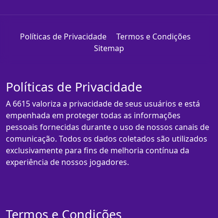
Políticas de Privacidade
Termos e Condições
Sitemap
Políticas de Privacidade
A 6615 valoriza a privacidade de seus usuários e está
empenhada em proteger todas as informações
pessoais fornecidas durante o uso de nossos canais de
comunicação. Todos os dados coletados são utilizados
exclusivamente para fins de melhoria contínua da
experiência de nossos jogadores.
Termos e Condições