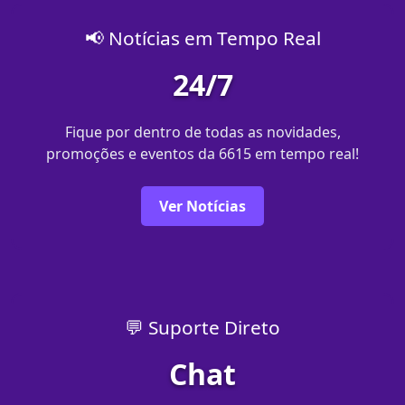
📢 Notícias em Tempo Real
24/7
Fique por dentro de todas as novidades,
promoções e eventos da 6615 em tempo real!
Ver Notícias
💬 Suporte Direto
Chat