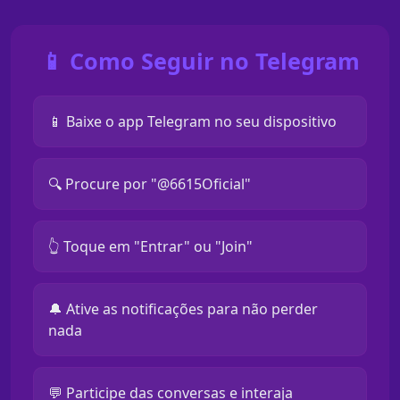
📱 Como Seguir no Telegram
📱 Baixe o app Telegram no seu dispositivo
🔍 Procure por "@6615Oficial"
👆 Toque em "Entrar" ou "Join"
🔔 Ative as notificações para não perder
nada
💬 Participe das conversas e interaja