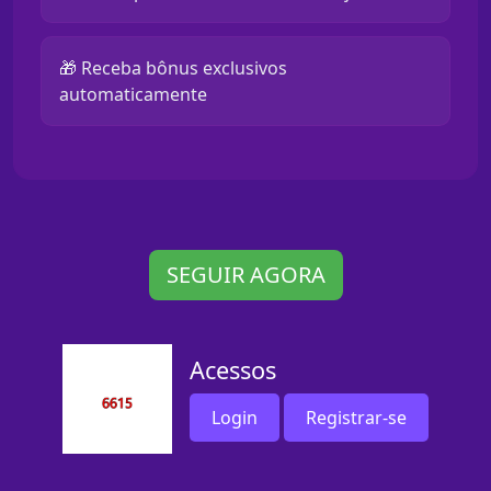
🎁 Receba bônus exclusivos
automaticamente
SEGUIR AGORA
Acessos
Login
Registrar-se