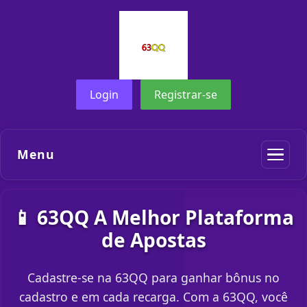
Login
Registrar-se
Menu
📱 63QQ A Melhor Plataforma
de Apostas
Cadastre-se na 63QQ para ganhar bônus no
cadastro e em cada recarga. Com a 63QQ, você