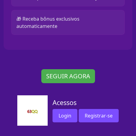
🎁 Receba bônus exclusivos
automaticamente
SEGUIR AGORA
Acessos
Login
Registrar-se