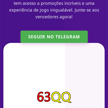
tem acesso a promoções incríveis e uma
experiência de jogo inigualável. Junte-se aos
vencedores agora!
SEGUIR NO TELEGRAM