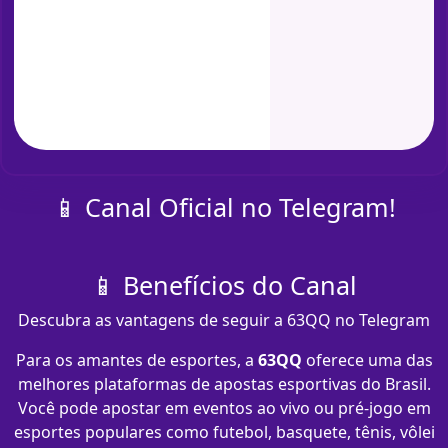
📱 Canal Oficial no Telegram!
📱 Benefícios do Canal
Descubra as vantagens de seguir a 63QQ no Telegram
Para os amantes de esportes, a
63QQ
oferece uma das
melhores plataformas de apostas esportivas do Brasil.
Você pode apostar em eventos ao vivo ou pré-jogo em
esportes populares como futebol, basquete, tênis, vôlei