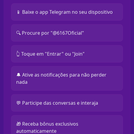
📱 Baixe o app Telegram no seu dispositivo
🔍 Procure por "@6167Oficial"
👆 Toque em "Entrar" ou "Join"
🔔 Ative as notificações para não perder
nada
💬 Participe das conversas e interaja
🎁 Receba bônus exclusivos
automaticamente