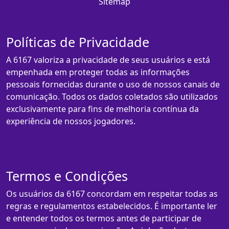
Sitemap
Políticas de Privacidade
A 6167 valoriza a privacidade de seus usuários e está
empenhada em proteger todas as informações
pessoais fornecidas durante o uso de nossos canais de
comunicação. Todos os dados coletados são utilizados
exclusivamente para fins de melhoria contínua da
experiência de nossos jogadores.
Termos e Condições
Os usuários da 6167 concordam em respeitar todas as
regras e regulamentos estabelecidos. É importante ler
e entender todos os termos antes de participar de