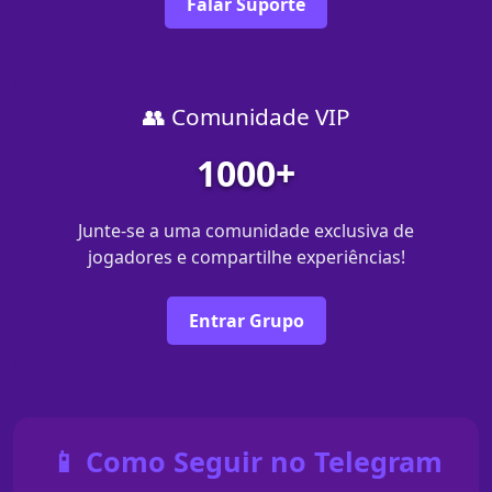
Falar Suporte
👥 Comunidade VIP
1000+
Junte-se a uma comunidade exclusiva de
jogadores e compartilhe experiências!
Entrar Grupo
📱 Como Seguir no Telegram