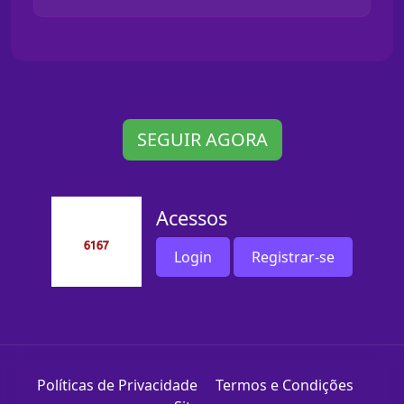
SEGUIR AGORA
Acessos
Login
Registrar-se
Políticas de Privacidade
Termos e Condições