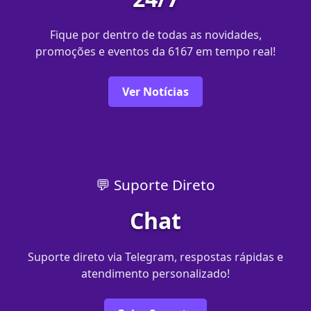
Fique por dentro de todas as novidades,
promoções e eventos da 6167 em tempo real!
Ver Notícias
💬 Suporte Direto
Chat
Suporte direto via Telegram, respostas rápidas e
atendimento personalizado!