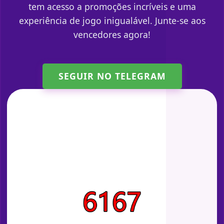
tem acesso a promoções incríveis e uma
experiência de jogo inigualável. Junte-se aos
vencedores agora!
SEGUIR NO TELEGRAM