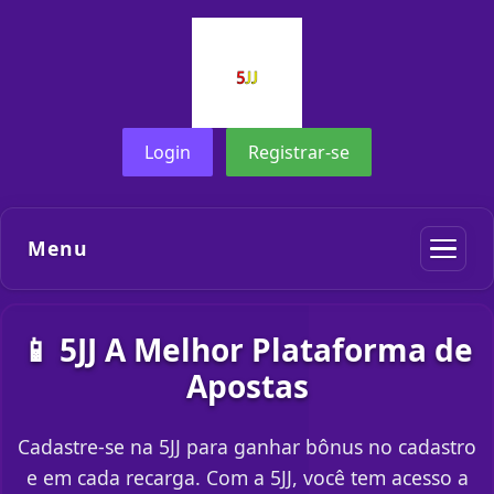
Login
Registrar-se
Menu
📱 5JJ A Melhor Plataforma de
Apostas
Cadastre-se na 5JJ para ganhar bônus no cadastro
e em cada recarga. Com a 5JJ, você tem acesso a