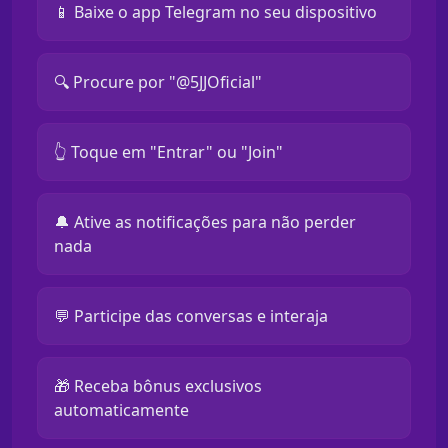
📱 Baixe o app Telegram no seu dispositivo
🔍 Procure por "@5JJOficial"
👆 Toque em "Entrar" ou "Join"
🔔 Ative as notificações para não perder
nada
💬 Participe das conversas e interaja
🎁 Receba bônus exclusivos
automaticamente