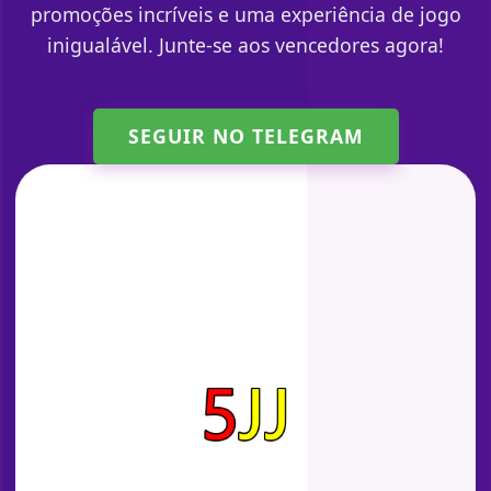
promoções incríveis e uma experiência de jogo
inigualável. Junte-se aos vencedores agora!
SEGUIR NO TELEGRAM