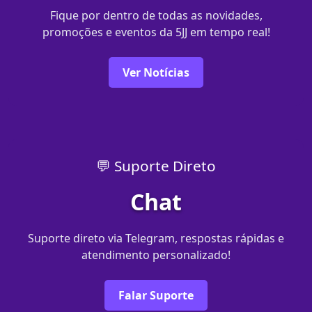
Fique por dentro de todas as novidades,
promoções e eventos da 5JJ em tempo real!
Ver Notícias
💬 Suporte Direto
Chat
Suporte direto via Telegram, respostas rápidas e
atendimento personalizado!
Falar Suporte