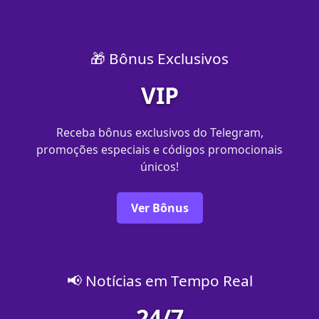
🎁 Bônus Exclusivos
VIP
Receba bônus exclusivos do Telegram,
promoções especiais e códigos promocionais
únicos!
Ver Bônus
📢 Notícias em Tempo Real
24/7