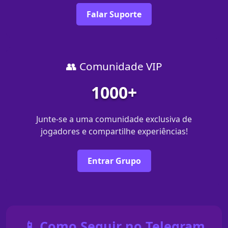
Falar Suporte
👥 Comunidade VIP
1000+
Junte-se a uma comunidade exclusiva de
jogadores e compartilhe experiências!
Entrar Grupo
📱 Como Seguir no Telegram