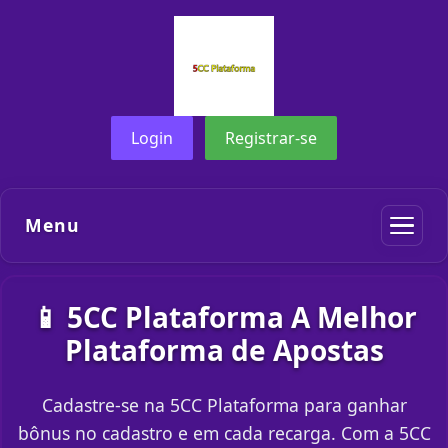
Login
Registrar-se
Menu
📱 5CC Plataforma A Melhor
Plataforma de Apostas
Cadastre-se na 5CC Plataforma para ganhar
bônus no cadastro e em cada recarga. Com a 5CC