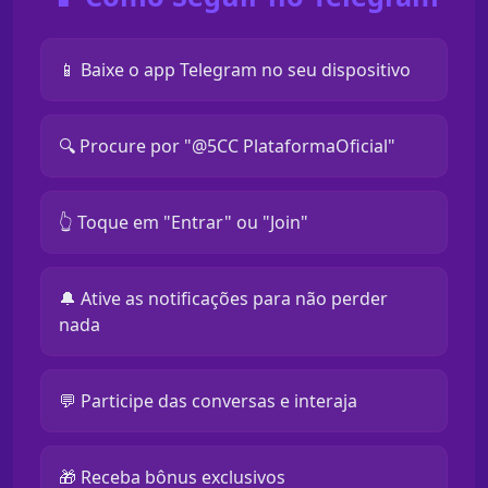
📱 Baixe o app Telegram no seu dispositivo
🔍 Procure por "@5CC PlataformaOficial"
👆 Toque em "Entrar" ou "Join"
🔔 Ative as notificações para não perder
nada
💬 Participe das conversas e interaja
🎁 Receba bônus exclusivos