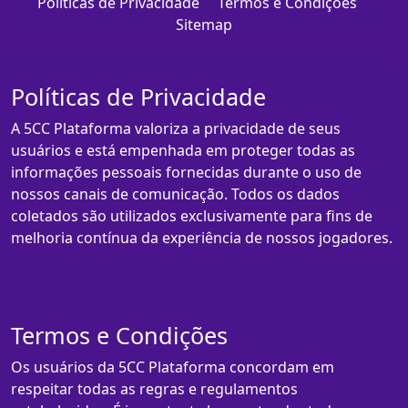
Políticas de Privacidade
Termos e Condições
Sitemap
Políticas de Privacidade
A 5CC Plataforma valoriza a privacidade de seus
usuários e está empenhada em proteger todas as
informações pessoais fornecidas durante o uso de
nossos canais de comunicação. Todos os dados
coletados são utilizados exclusivamente para fins de
melhoria contínua da experiência de nossos jogadores.
Termos e Condições
Os usuários da 5CC Plataforma concordam em
respeitar todas as regras e regulamentos