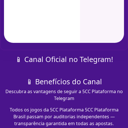
📱 Canal Oficial no Telegram!
📱 Benefícios do Canal
Descubra as vantagens de seguir a 5CC Plataforma no
Telegram
Todos os jogos da 5CC Plataforma 5CC Plataforma
Brasil passam por auditorias independentes —
transparência garantida em todas as apostas.