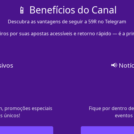
📱 Benefícios do Canal
Descubra as vantagens de seguir a 59R no Telegram
iros por suas apostas acessíveis e retorno rápido — é a pri
sivos
📢 Notí
m, promoções especiais
Fique por dentro d
s únicos!
eventos