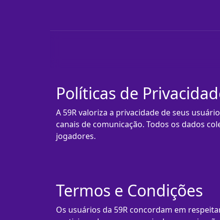
Políticas de Privacida
A 59R valoriza a privacidade de seus usuár
canais de comunicação. Todos os dados cole
jogadores.
Termos e Condições
Os usuários da 59R concordam em respeitar 