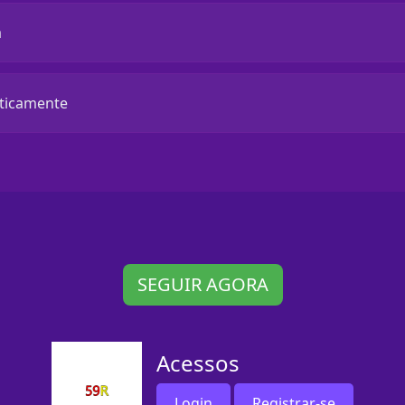
a
aticamente
SEGUIR AGORA
Acessos
Login
Registrar-se