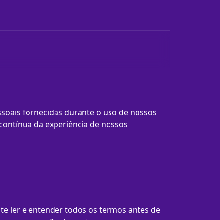
ssoais fornecidas durante o uso de nossos
 contínua da experiência de nossos
te ler e entender todos os termos antes de