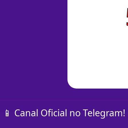
📱 Canal Oficial no Telegram!