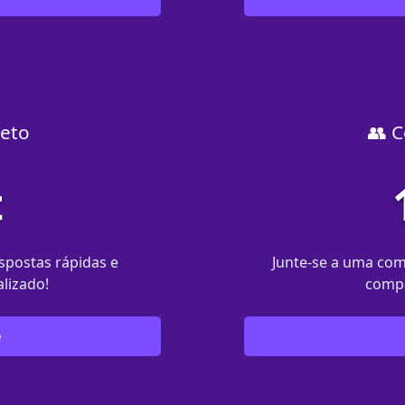
reto
👥 
t
espostas rápidas e
Junte-se a uma com
lizado!
compa
e