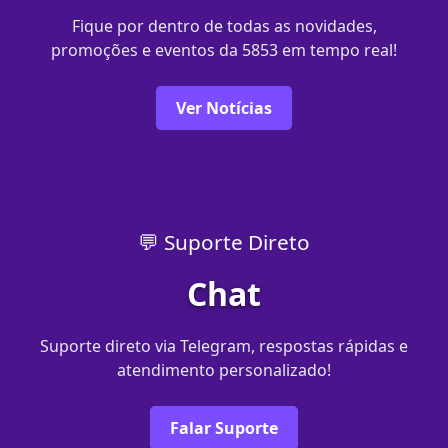
Fique por dentro de todas as novidades,
promoções e eventos da 5853 em tempo real!
Ver Notícias
💬 Suporte Direto
Chat
Suporte direto via Telegram, respostas rápidas e
atendimento personalizado!
Falar Suporte