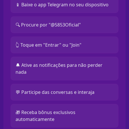
📱 Baixe o app Telegram no seu dispositivo
🔍 Procure por "@5853Oficial"
👆 Toque em "Entrar" ou "Join"
🔔 Ative as notificações para não perder
nada
💬 Participe das conversas e interaja
🎁 Receba bônus exclusivos
automaticamente