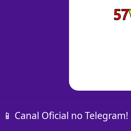
📱 Canal Oficial no Telegram!