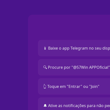
📱 Baixe o app Telegram no seu disp
🔍 Procure por "@57Win APPOficial"
👆 Toque em "Entrar" ou "Join"
🔔 Ative as notificações para não p