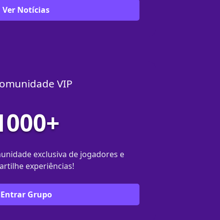
Ver Notícias
Comunidade VIP
1000+
unidade exclusiva de jogadores e
rtilhe experiências!
Entrar Grupo