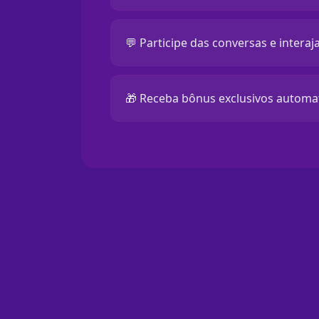
💬 Participe das conversas e interaj
🎁 Receba bônus exclusivos autom