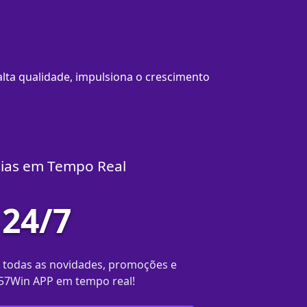
m
alta qualidade, impulsiona o crescimento
cias em Tempo Real
24/7
e todas as novidades, promoções e
57Win APP em tempo real!