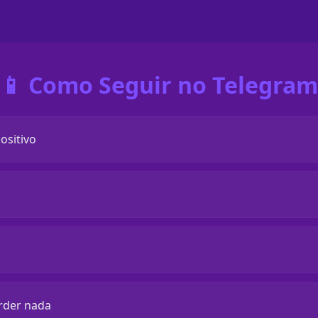
📱 Como Seguir no Telegram
ositivo
erder nada