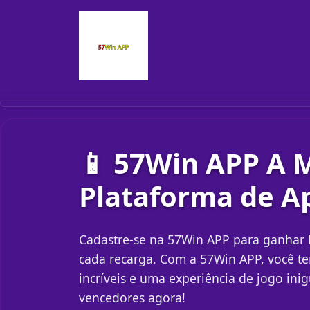
📱 57Win APP A 
Plataforma de A
Cadastre-se na 57Win APP para ganhar 
cada recarga. Com a 57Win APP, você t
incríveis e uma experiência de jogo inig
vencedores agora!