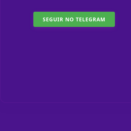
SEGUIR NO TELEGRAM